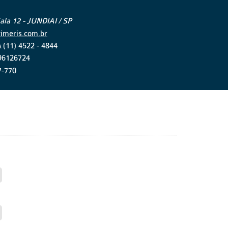
ala 12 - JUNDIAI / SP
imeris.com.br
\ (11) 4522 - 4844
996126724
7-770