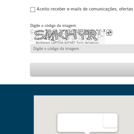
Aceito receber e-mails de comunicações, oferta
Digite o código da imagem:
BotDetect CAPTCHA ASP.NET Form Validation
Rua Barão do Triunfo, 315 Sala 12